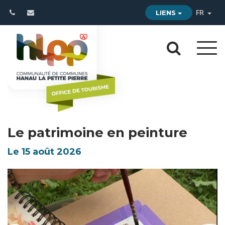
Gestion des traceurs
LIENS
FR
Aller
Aller
à
à
la
la
navi
reche
Le patrimoine en peinture
Le
15
août
2026