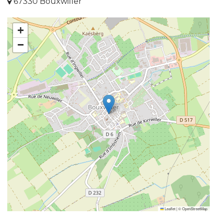
67330 Bouxwiller
+
−
Leaflet
|
©
OpenStreetMap