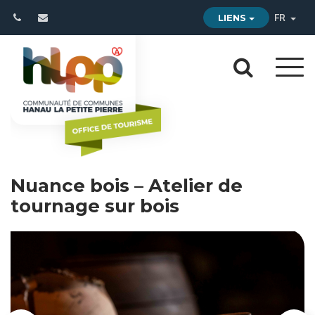
Gestion des traceurs
LIENS
FR
Aller
Aller
à
à
la
la
navi
reche
Nuance bois – Atelier de
tournage sur bois