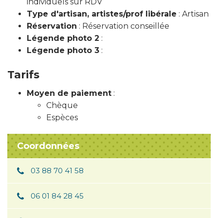
individuels sur RDV
Type d'artisan, artistes/prof libérale
: Artisan
Réservation
: Réservation conseillée
Légende photo 2
:
Légende photo 3
:
Tarifs
Moyen de paiement
:
Chèque
Espèces
Coordonnées
03 88 70 41 58
06 01 84 28 45