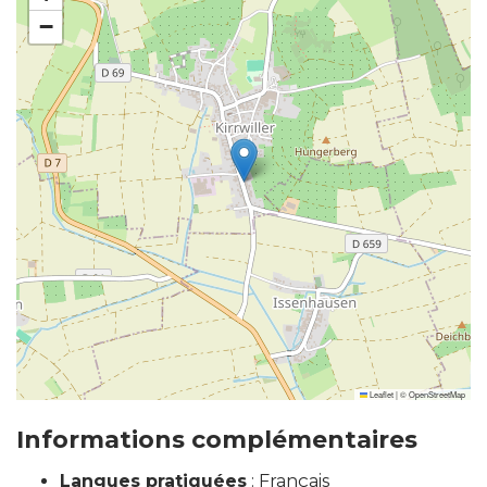
−
Leaflet
|
©
OpenStreetMap
Informations complémentaires
Langues pratiquées
: Français