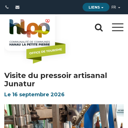
Gestion des traceurs
LIENS
FR
Aller
Aller
à
à
la
la
navi
reche
Visite du pressoir artisanal
Junatur
Le
16
septembre
2026