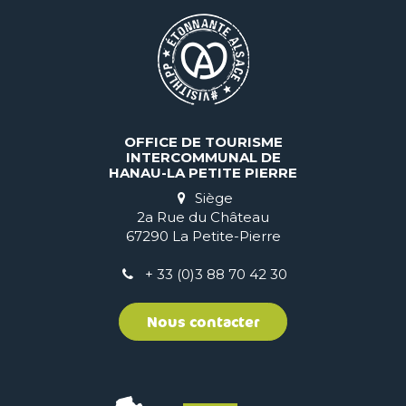
11:00
à
de
15:00
à
Du
16
OFFICE DE TOURISME
INTERCOMMUNAL DE
août
HANAU-LA PETITE PIERRE
2026
Siège
au
2a Rue du Château
16
67290 La Petite-Pierre
août
+ 33 (0)3 88 70 42 30
2026
Le
Nous contacter
dimanche
de
11:00
à