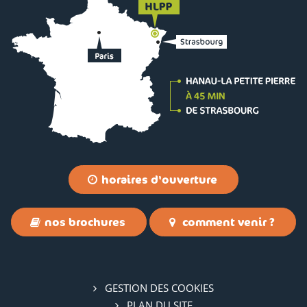
de
15:00
à
Du
30
août
2026
au
30
août
2026
horaires d'ouverture
Le
dimanche
nos brochures
comment venir ?
de
11:00
à
de
GESTION DES COOKIES
15:00
PLAN DU SITE