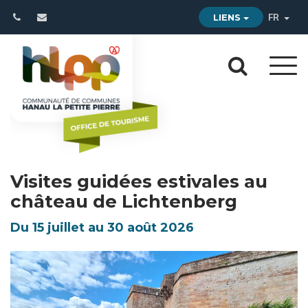
Gestion des traceurs
LIENS
FR
Aller
Aller
à
à
la
la
navi
reche
Visites guidées estivales au
château de Lichtenberg
Du
15
juillet
au
30
août
2026